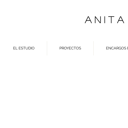
A N I T A
EL ESTUDIO
PROYECTOS
ENCARGOS 
LA C