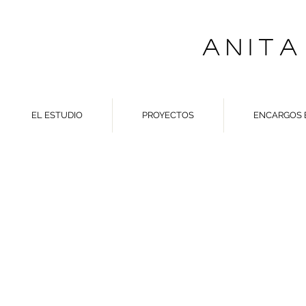
A N I T A
EL ESTUDIO
PROYECTOS
ENCARGOS 
DANIE
26 - 07 - 14