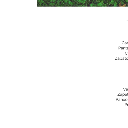
Cam
Pant
C
Zapato
Ve
Zapat
Pañuel
P