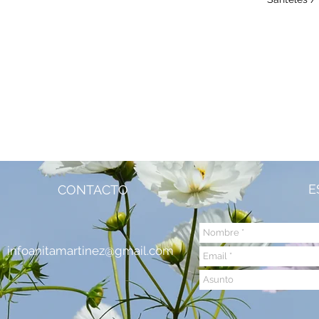
E
CONTACTO
infoanitamartinez@gmail.co
m