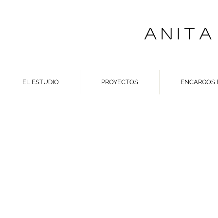
A N I T A
EL ESTUDIO
PROYECTOS
ENCARGOS 
UN RE