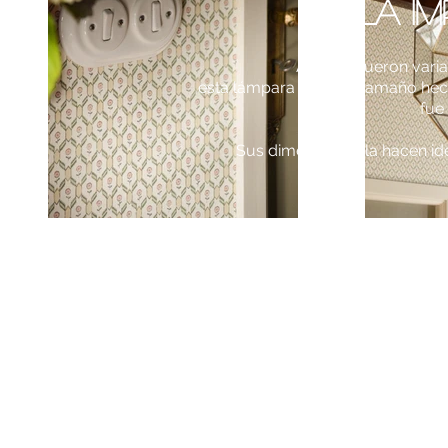
- LA I
Aunque fueron varias
esta lámpara de gran tamaño hecha
fue 
Sus dimensiones la hacen id