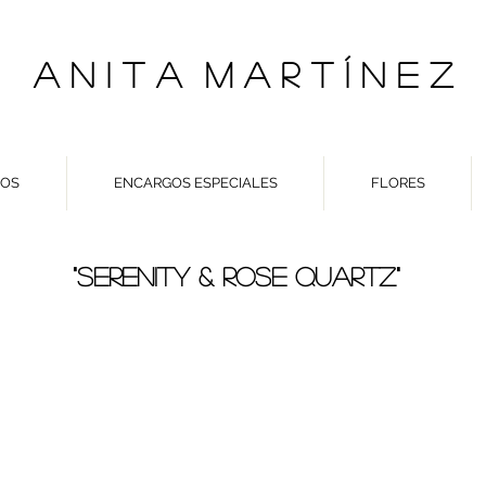
A N I T A M A R T Í N E Z
TOS
ENCARGOS ESPECIALES
FLORES
"SERENITY & ROSE QUARTZ"