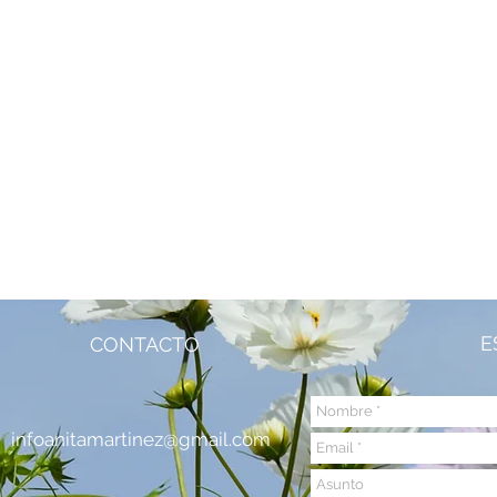
E
CONTACTO
infoanitamartinez@gmail.co
m