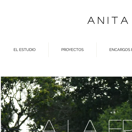
A N I T A
EL ESTUDIO
PROYECTOS
ENCARGOS 
A LA F